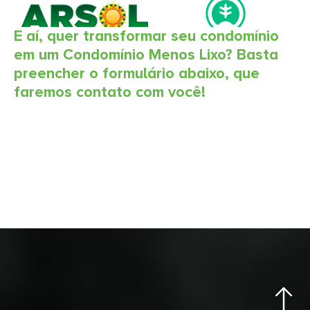
E aí, quer transformar seu condomínio
em um Condomínio Menos Lixo? Basta
preencher o formulário abaixo, que
faremos contato com você!